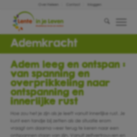
Over Heleen
Contact
Inloggen
Ademkracht
Adem leeg en ontspan :
van spanning en
overprikkeling naar
ontspanning en
innerlijke rust
Hoe zou het je zijn als je leeft vanuit innerlijke rust. Je
kunt een tandje bij zetten als de situatie erom
vraagt om daarna weer terug te keren naar een
ontspannen staan van zijn. Vanuit zelfvertrouwen en