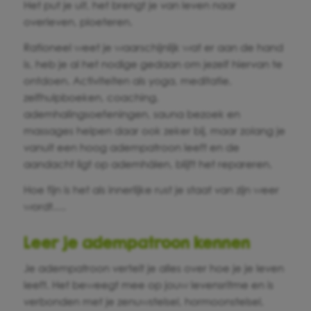
Het put je uit, het brengt je van leven naar
overleven, ploeteren.
Rationeel weet je waarschijnlijk wat er aan de hand
is, heb je al het nodige gedaan om jezelf hiervan te
ontdoen. Activiteiten als yoga, meditatie,
zelfhulpboeken, coaching,
ademhalingsoefeningen, sauna bezoek en
massages helpen daar ook zeker bij, maar zolang je
vanuit een hoog adempatroon leeft en de
aandacht ligt op ademhálen, blijft het repareren.
Hoe fijn is het als innerlijke rust je staat van zijn weer
wordt….
Leer je adempatroon kennen
Je adempatroon vertelt je alles over hoe je je leven
leeft. Het beweegt mee op jouw levensritme en is
verbonden met je zenuwstelsel, hormoonstelsel,