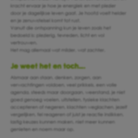
kracht ervaar je hoe je energiek en met plezier
door je dagelijkse leven gaat. Je hoofd voelt helder
en je zenuwstelsel komt tot rust.
Vanuit die ontspanning kun je leven zoals het
bedoeld is: plezierig, tevreden, licht en vol
vertrouwen.
Het mag allemaal wat milder, wat zachter.
Je
weet
het en toch….
Alsmaar aan staan, denken, zorgen, aan
verwachtingen voldoen, veel prikkels, een volle
agenda, steeds maar doorgaan, weerstand, je niet
goed genoeg voelen, uitstellen, fysieke klachten
accepteren of negeren, klachten weglachen, jezelf
vergelijken, fel reageren of juist je reactie inslikken,
lastig keuzes kunnen maken, niet meer kunnen
genieten en noem maar op.