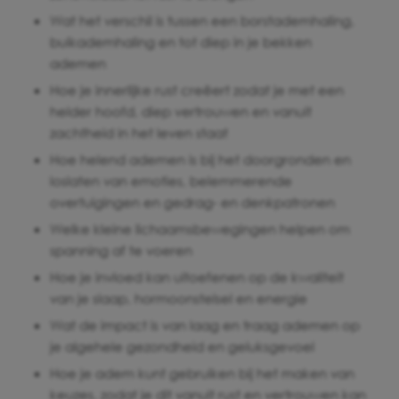
Wat het verschil is tussen een borstademhaling,
buikademhaling en tot diep in je bekken
ademen
Hoe je innerlijke rust creëert zodat je met een
helder hoofd, diep vertrouwen en vanuit
zachtheid in het leven staat
Hoe helend ademen is bij het doorgronden en
loslaten van emoties, belemmerende
overtuigingen en gedrag- en denkpatronen
Welke kleine lichaamsbewegingen helpen om
spanning af te voeren
Hoe je invloed kan uitoefenen op de kwaliteit
van je slaap, hormoonstelsel en energie
Wat de impact is van laag en traag ademen op
je algehele gezondheid en geluksgevoel
Hoe je adem kunt gebruiken bij het maken van
keuzes, zodat je dit vanuit rust en vertrouwen kan