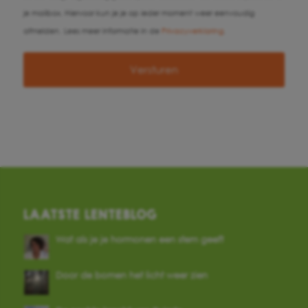
je mailbox. Hiervoor kun je je op ieder moment weer eenvoudig
afmelden.
Lees meer informatie in de
Privacyverklaring
.
LAATSTE LENTEBLOG
Wat als je je hormonen een stem geeft
Door de bomen het licht weer zien