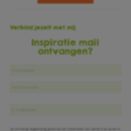
Verbind jezelf met mij
Inspiratie mail
ontvangen?
Naam
*
E-
mailadres
*
Je ontvangt regelmatig gratis tips en informatie van Lente in je Leven in