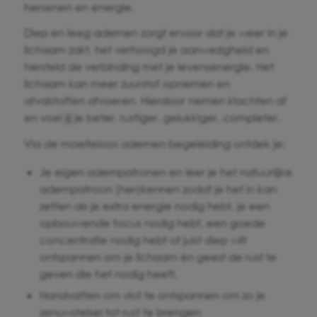
hersenen en energie.
Diep en leeg ademen zorgt ervoor dat je weer in je
lichaam zakt, het verhoogd je aanwezigheid en
hersteld de verbinding met je levensenergie. Het
lichaam kan meer zuurstof opnemen en
afvalstoffen afvoeren. Hierdoor nemen klachten af
en voel jij je beter, rustiger, gelukkiger, completer.
Via de moeiteloos ademen begeleiding ontdek je:
Je eigen adempatronen en leer je het natuurlijke
adempatroon (her)kennen zodat je het in kan
zetten als je extra energie nodig hebt, je een
opbouwende focus nodig hebt, een goede
concentratie nodig hebt of juist diep wilt
ontspannen om je lichaam én geest de rust te
geven die het nodig heeft.
Handvatten om vlot te ontspannen om zo je
zenuwstelsel tot rust te brengen