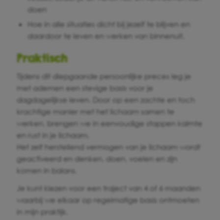
doen
Hoe in alle situaties dicht bij jezelf te blijven en
daardoor te leven en werken van binnenuit.
Praktisch
Tijdens dit diepgaande persoonlijke preces leg je
met ademen een stevige basis voor je
dagdagelijkse leven. Door op een zachte en toch
krachtige manier met het lichaam samen te
werken, brengen we in eenvoudige stappen kalmte
en rust in je lichaam.
Het zelf herstellend vermogen van je lichaam wordt
geactiveerd en denken, doen, voelen en zijn
komen in balans.
Je kunt kiezen voor een traject van 4 of 6 maanden
waarbij we elkaar op regelmatige basis ontmoeten
in mijn praktijk.