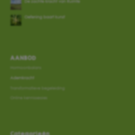
De zachte kracht van Ruimte
Oefening baart kunst
AANBOD
Hormoonbalans
Ademkracht
Transformatieve begeleiding
Online kennissessies
Categorieën