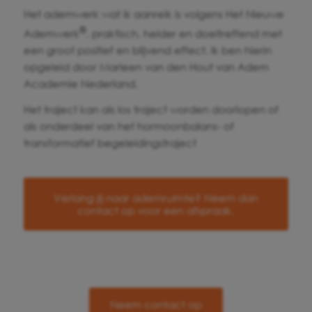
Het ademwerk wat ik aanreik is volgens Het Nieuwe
®
Ademwerk
, praktisch, helder en doeltreffend met
een groot positief en blijvend effect. Ik ben hierin
opgeleid door Marleen van den Hout van Adem
Academie Nederland.
Het traject kan als los traject worden doorlopen of
als onderdeel van het hormoonbalans- of
transformatief begeleidingstraject
Verlang jij naar ademruimte? Neem dan
contact op voor een afspraak.
Neem contact op