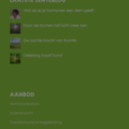
Wat als je je hormonen een stem geeft
Door de bomen het licht weer zien
De zachte kracht van Ruimte
Oefening baart kunst
AANBOD
Hormoonbalans
Ademkracht
Transformatieve begeleiding