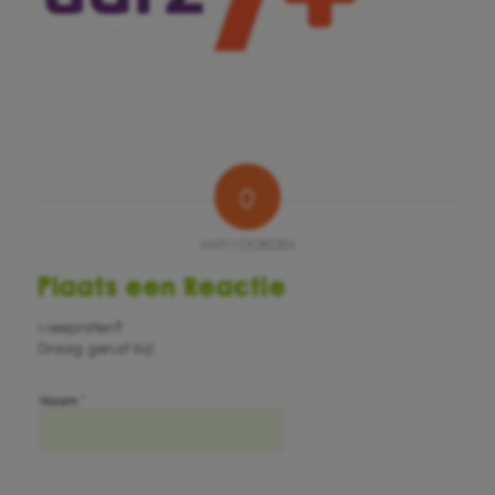
0
ANTWOORDEN
Plaats een Reactie
Meepraten?
Draag gerust bij!
*
Naam