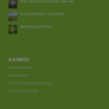
Door de bomen het licht weer zien
De zachte kracht van Ruimte
Oefening baart kunst
AANBOD
Hormoonbalans
Ademkracht
Transformatieve begeleiding
Online kennissessies