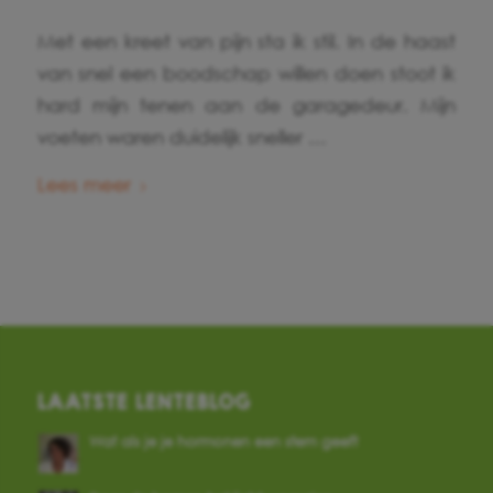
Met een kreet van pijn sta ik stil. In de haast
van snel een boodschap willen doen stoot ik
hard mijn tenen aan de garagedeur. Mijn
voeten waren duidelijk sneller …
Lees meer
LAATSTE LENTEBLOG
Wat als je je hormonen een stem geeft