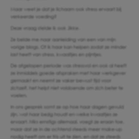
Maar weet je dat je lichaam ook stress ervaart bij
verkeerde voeding?
Deze vraag stelde ik ook Jikke.
Ze belde me naar aanleiding van een van mijn
vorige blogs. Of ik haar kan helpen zodat ze minder
last heeft van stress, kwaaltjes en pijntjes.
De afgelopen periode was stressvol en ook al heeft
ze inmiddels goede afspraken met haar werkgever
gemaakt en neemt ze vaker bewust tijd voor
zichzelf, het helpt niet voldoende om zich beter te
voelen.
In ons gesprek somt ze op hoe haar dagen gevuld
zijn, wat haar bezig houdt en welke kwaaltjes ze
ervaart. Niks ernstigs allemaal, voegt ze eraan toe,
maar dat ze in de ochtend steeds meer make-up
nodig heeft om er fris uit te zien, en dat ze steeds