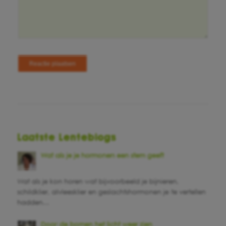
Laatste Lenteblogs
Wat als je je hormonen een stem geeft
Wat als je kon horen wat bijvoorbeeld je bijnieren,
schildklier, alvleesklier en geslachtshormonen je te vertellen
hadden…
Door de bomen het licht weer zien