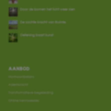
Door de bomen het licht weer zien
De zachte kracht van Ruimte
Oefening baart kunst
AANBOD
Hormoonbalans
Ademkracht
Transformatieve begeleiding
Online kennissessies