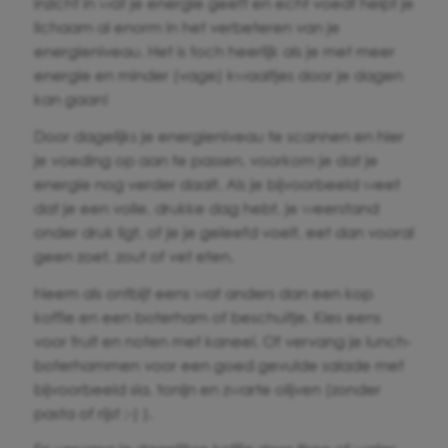
inzicht in wat je energie geeft en echt voedt helpt je
lichaam al enorm in het verbeteren van je
energieniveau. Het is toch heerlijk als je met meer
energie en minder (vage) kwaaltjes door je dagen
kan gaan!
Door dagelijks je energieniveau te scannen en hier
je voeding op aan te passen, voorkom je dat je
energie nog verder daalt. Als je bijvoorbeeld weet
dat je een volle, drukke dag hebt, je weerstand
onder druk ligt, of je je geleefd voelt, eet dan vooral
geen zoet, zout of vet eten.
Neem als ontbijt eens wat anders dan een kop
koffie en een boterham of beschuitje. Kies eens
voor fruit en noten met kaneel. Of vervang je lunch-
boterhammen voor een goed gevulde salade met
bijvoorbeeld sla, tonijn en zwarte olijven (zonder
pasta of rijst ;-) ).