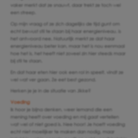
vaker merkt dat ze snauwt, daar trekt ze toch wel
een streep.
Op mijn vraag of ze zich dagelijks de tijd gunt om
echt bewust stil te staan bij haar energieniveau, is
het antwoord nee. Natuurlijk merkt ze dat haar
energieniveau beter kan, maar het is nou eenmaal
hoe het is, het heeft niet zoveel zin hier steeds maar
bij stil te staan.
En dat haar eten hier ook een rol in speelt, vindt ze
wel wat ver gaan. Ze eet best gezond.
Herken je je in de situatie van Jikke?
Voeding
Ik hoor je bijna denken, weer iemand die een
mening heeft over voeding en mij gaat vertellen
wat wel of niet goed is. Nee hoor! Je hoeft voeding
echt niet moeilijker te maken dan nodig, maar