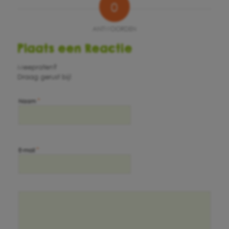
0
ANTWOORDEN
Plaats een Reactie
Meepraten?
Draag gerust bij!
*
Naam
*
E-mail