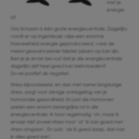
met je
energie
is?
Ons lichaam is één grote energiecentrale. Dagelijks
wordt er op ingenieuze wijze een enorme
hoeveelheid energie geproduceerd, waar de
meest geavanceerde fabriek jaloers op kan zijn.
Ben je je ervan bewust dat je die energiecentrale
dagelijks zelf heel goed kan beïnvloeden?
Zowel positief als negatief.
Stress bijvoorbeeld, en dan met name langdurige
stress, zorgt voor stevige ontregeling van je
hormonale gezondheid. En juist die hormonen
spelen een enorm belangrijke rol in die
energiecentrale. Ik hoor regelmatig ‘oh, maar ik
ervaar niet zoveel stress hoor’ of ‘ik kan goed met
stress omgaan’. En ook; ‘als ik goed slaap, dan kan
ik alles goed aan’.