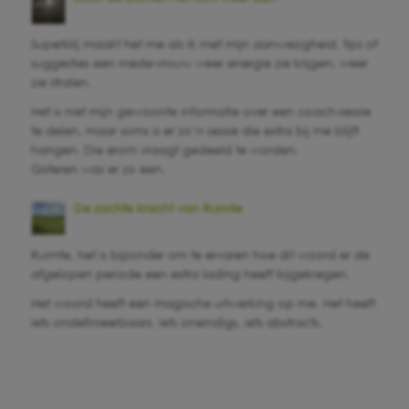
Superblij maakt het me als ik met mijn aanwezigheid, tips of
suggesties een mede-vrouw weer energie zie krijgen, weer
zie stralen.
Het is niet mijn gewoonte informatie over een coach-sessie
te delen, maar soms is er zo’n sessie die extra bij me blijft
hangen. Die erom vraagt gedeeld te worden.
Gisteren was er zo een.
De zachte kracht van Ruimte
Ruimte, het is bijzonder om te ervaren hoe dit woord er de
afgelopen periode een extra lading heeft bijgekregen.
Het woord heeft een magische uitwerking op me. Het heeft
iets ondefinieerbaars, iets oneindigs, iets abstracts.