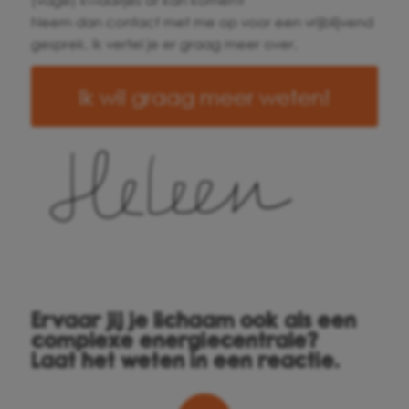
Neem dan contact met me op voor een vrijblijvend
gesprek, ik vertel je er graag meer over.
Ik wil graag meer weten!
Ervaar jij je lichaam ook als een
complexe energiecentrale?
Laat het weten in een reactie.