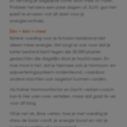
En vervang je dagelijkse koffie door thee of water.
Probeer het eens een paar dagen uit. Echt, gun het
jezelf te ervaren wat dit doet voor je
energiecentrale.
Één + één = meer
Betere voeding voor je lichaam betekend niet
alleen meer energie. Het zorgt er ook voor dat je
beter bestand bent tegen die 30.000 ploeter
gedachten die dagelijks door je hoofd razen. En
hoe mooi is het, dat je hiermee ook je hormoon- en
spijsverteringssysteem ondersteund, waardoor
andere klachten ook opgelost kunnen worden.
Als trainer Hormoonfactor en Zacht werken coach,
kan ik hier uren over vertellen, maar dat gaat te ver
voor dit blog.
Wil je net als Jikke weten, hoe je met voeding je
stress de baas wordt, je energie boost en van je
(vage) kwaaltjes af kan komen?