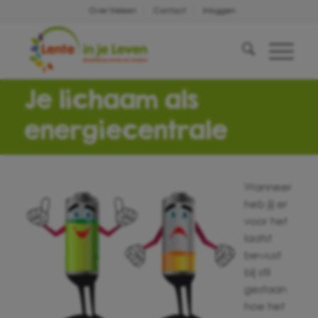
Over Heleen
Contact
Inloggen
Je lichaam als
energiecentrale
Wanneer
heb jij er
voor het
laatst
bewust
bij stil
gestaan
hoe het