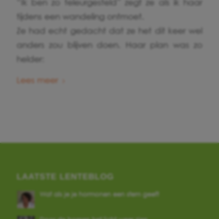
“Ik ben zo teleurgesteld” zegt ze als ik haar
tijdens een wandeling ontmoet.
Ze had echt gedacht dat ze het dit keer wel
anders zou blijven doen. Haar plan was zo
helder:
Lees meer
LAATSTE LENTEBLOG
Wat als je je hormonen een stem geeft