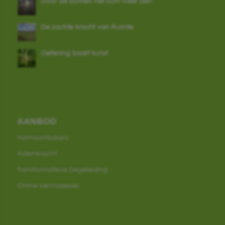
Door de bomen het licht weer zien
De zachte kracht van Ruimte
Oefening baart kunst
AANBOD
Hormoonbalans
Ademkracht
Transformatieve begeleiding
Online kennissessies