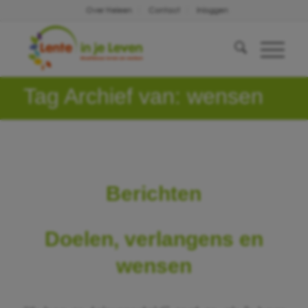
Over Heleen
Contact
Inloggen
Tag Archief van: wensen
Berichten
Doelen, verlangens en
wensen