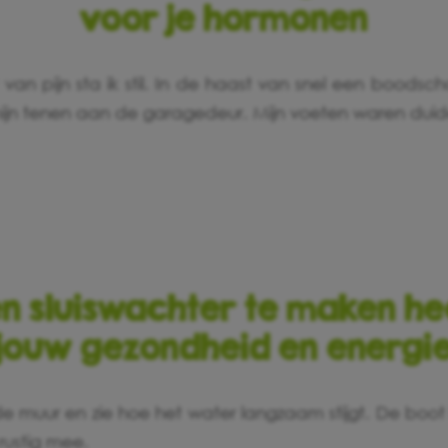
voor je hormonen
van pijn sta ik stil. In de haast van snel een boodsc
mijn tenen aan de garagedeur. Mijn voeten waren duidel
n sluiswachter te maken he
jouw gezondheid en energi
de muur en zie hoe het water langzaam stijgt. De boot l
 rustig mee.