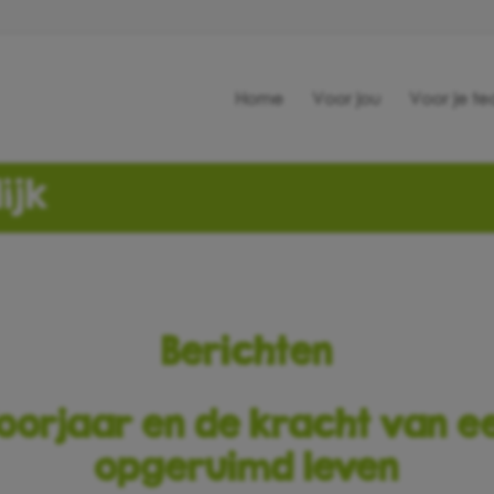
Home
Voor jou
Voor je t
ijk
Berichten
oorjaar en de kracht van e
opgeruimd leven