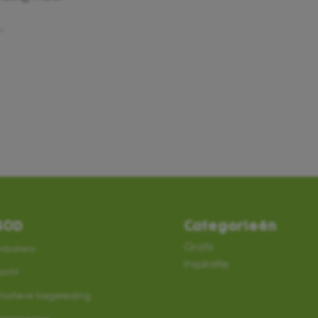
…
BOD
Categorieën
Gratis
nbalans
Inspiratie
acht
rmatieve begeleiding