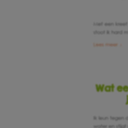
Met een kreet 
stoot ik hard 
Lees meer
Wat ee
Ik leun tegen 
water en stijgt