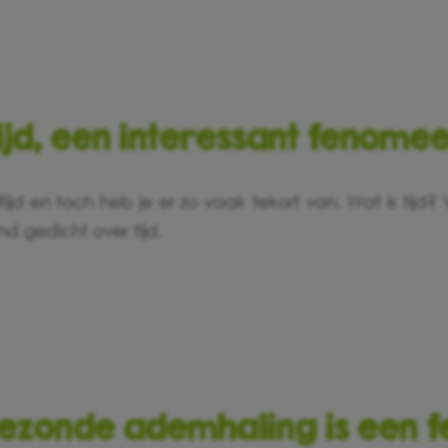
ijd, een interessant fenome
 altijd en toch heb je er zo vaak tekort van. Wat is tijd?
nd gedicht over tijd.
ezonde ademhaling is een f