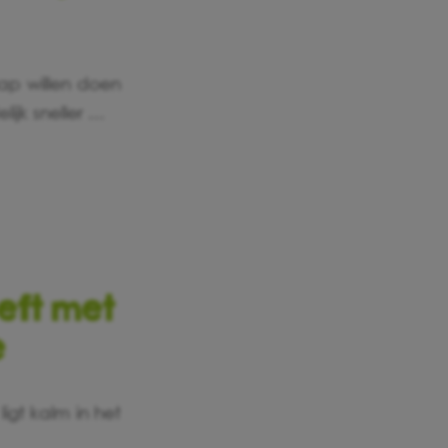
hap willen doen
ijk sneller …
eft met
e
igt kalm in het