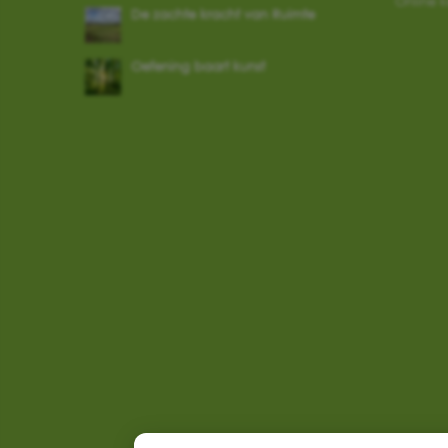
Online k
De zachte kracht van Ruimte
Oefening baart kunst