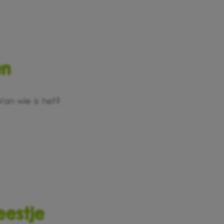
en
 Van wie is het?
eestje