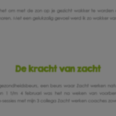
is het om met de zon op je gezicht wakker te worden
horen. Met een gelukzalig gevoel werd ik zo wakker v
De kracht van zacht
gezondheidsbeurs, een beurs waar Zacht werken natuu
an 1 t/m 4 februari was het na weken van voorber
e-sessies met mijn 3 collega Zacht werken coaches zov