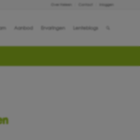
Over Heleen
Contact
Inloggen
eam
Aanbod
Ervaringen
Lenteblogs
en