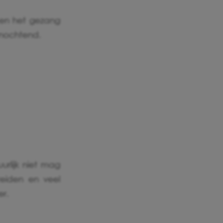
 en het gezang
anochtend.
rlijk niet mag
eiden en veel
er.