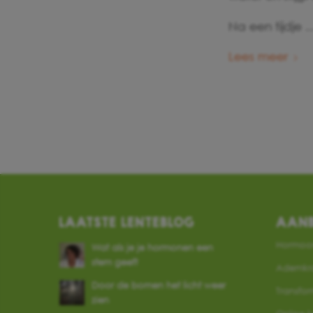
Na een tijdje 
Lees meer
LAATSTE LENTEBLOG
AAN
Hormoo
Wat als je je hormonen een
stem geeft
Ademkr
Door de bomen het licht weer
Transfo
zien