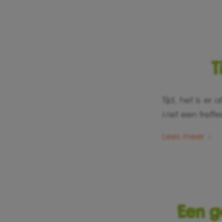
T
Tijd, het is er
Met een treffe
Lees meer
Een g