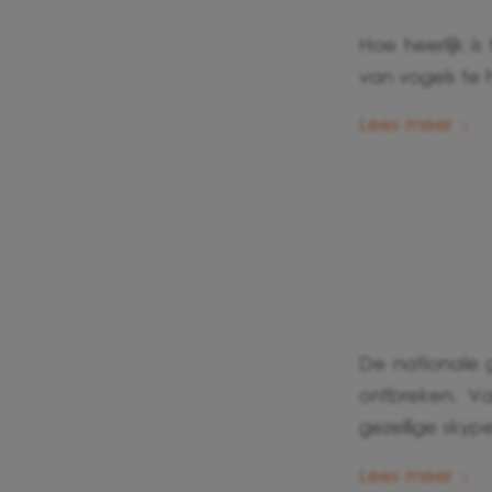
Hoe heerlijk 
van vogels te 
Lees meer
De nationale 
ontbreken. V
gezellige skyp
Lees meer