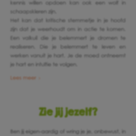
kennis willen opdoen kan ook een wolf in
schaapskleren zijn.
Het kan dat kritische stemmetje in je hoofd
zijn dat je weerhoudt om in actie te komen.
Een valkuil die je belemmert je dromen te
realiseren. Die je belemmert te leven en
werken vanuit je hart. Je de moed ontneemt
je hart en intuïtie te volgen.
Lees meer
Zie jij jezelf?
Ben jij eigen-aardig of wring je je, onbewust, in