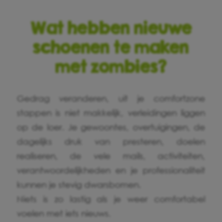
Wat hebben nieuwe
schoenen te maken
met zombies?
Gedrag veranderen, uit je comfortzone
stappen is niet makkelijk, verleidingen liggen
op de loer. Je gewoontes, overtuigingen, de
dagelijks druk van presteren, doelen
realiseren, de vele mails, activiteiten,
verantwoordelijkheden en je professionaliteit
kunnen je stevig dwarsbomen.
Niets is zo lastig als je weer comfortabel
voelen met iets nieuws.