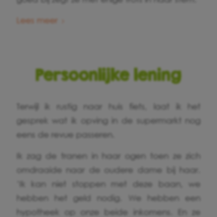
Lees meer
Persoonlijke lening
Terwijl ik rustig naar huis fiets, laat ik het
gesprek wat ik opving in de supermarkt nog
eens de revue passeren.
Ik zag de tranen in haar ogen toen ze zich
omdraaide naar de oudere dame bij haar.
‘Ik kan niet stoppen met deze baan, we
hebben het geld nodig. We hebben een
hypotheek op onze beide inkomens. En ze