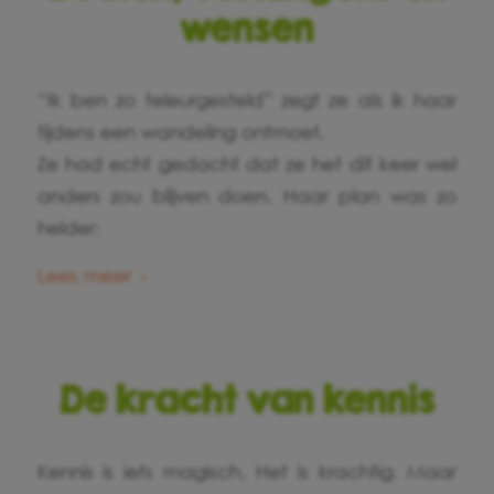
wensen
“Ik ben zo teleurgesteld” zegt ze als ik haar
tijdens een wandeling ontmoet.
Ze had echt gedacht dat ze het dit keer wel
anders zou blijven doen. Haar plan was zo
helder:
Lees meer
De kracht van kennis
Kennis is iets magisch. Het is krachtig. Maar