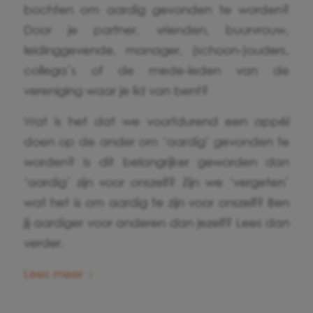
bochten om aardig gevonden te worden?
Door je partner, vrienden, buurvrouw,
leidinggevende, manager, (schoon-)ouders,
collega’s of de mede-leden van de
vereniging waar je lid van bent?
Wat is het dat we voortdurend een appél
doen op de ander om ‘aardig’ gevonden te
worden? Is dit belangrijker geworden dan
‘aardig’ zijn voor onszelf? Zijn we ‘vergeten’
wat het is om aardig te zijn voor onszelf? Ben
jij aardiger voor anderen dan jezelf? Lees dan
verder.
Lees meer