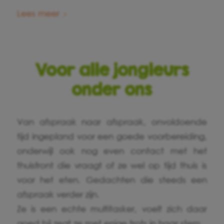
Lees meer
Voor alle jongleurs
onder ons
Van afspraak naar afspraak, onvoldoende
tijd ingepland voor een goede voorbereiding,
onderwijl ook nog even contact met het
thuisfront die vraagt of ze wel op tijd thuis is
voor het eten. Gedachten die steeds een
afspraak verder zijn.
Ze is een echte multitasker, voelt zich daar
goed bij zegt ze met enige trots in haar stem.