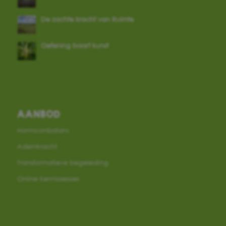
De zachte kracht van Ruimte
Oefening baart kunst
AANBOD
Hormoonbalans
Ademkracht
Transformatieve begeleiding
Online kennissessies