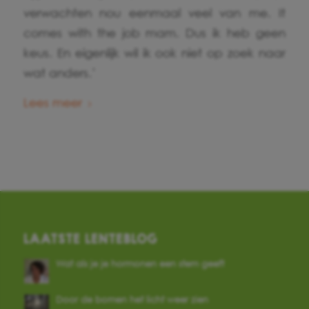
verwachten nou eenmaal veel van me. It
comes with the job mam. Dus ik heb geen
keus. En eigenlijk wil ik ook niet op zoek naar
wat anders.’
Lees meer
LAATSTE LENTEBLOG
Wat als je je hormonen een stem geeft
Door de bomen het licht weer zien